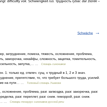
angl
.
difficullty
vok
.
Schwierigkeit
rus
.
трудность
ryšiai
:
dar
žiūrėk
–
Schwäche
ер, затруднение, помеха, тяжесть, осложнение, проблема,
ть, заморочка, некайфы, сложность, зацепка, томительность,
епосильность, запутка,… …
Словарь синонимов
1. только ед. отвлеч. сущ. к трудный в 1, 2 и 3 знач.
руднение, препятствие, то, что требует большого труда, усилий.
ящие на пути… …
Толковый словарь Ушакова
ожнение, проблема, разг. загвоздка, разг. закорючка, разг.
переделка, разг. переплет, разг. сниж. геморрой, разг. сниж.
иж.… …
Словарь-тезаурус синонимов русской речи