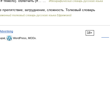
о. # тяжело). облегчить (#… …
Идеографический словарь русского языка
 препятствие; затруднение, сложность. Толковый словарь
еменный толковый словарь русского языка Ефремовой
Advertising
18+
upal,
WordPress, MODx.