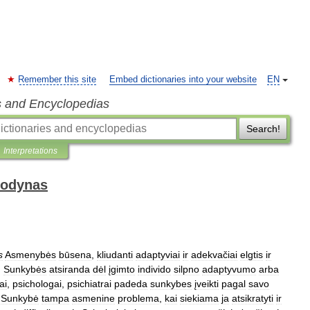
Remember this site
Embed dictionaries into your website
EN
s and Encyclopedias
Search!
Interpretations
žodynas
s
Asmenybės
būsena
,
kliudanti
adaptyviai
ir
adekvačiai
elgtis
ir
.
Sunkybės
atsiranda
dėl
įgimto
individo
silpno
adaptyvumo
arba
ai
,
psichologai
,
psichiatrai
padeda
sunkybes
įveikti
pagal
savo
.
Sunkybė
tampa
asmenine
problema
,
kai
siekiama
ja
atsikratyti
ir