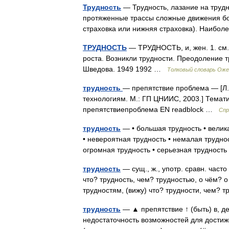
Трудность
— Трудность, лазание на труд
протяженные трассы сложные движения бо
страховка или нижняя страховка). Наибо
ТРУДНОСТЬ
— ТРУДНОСТЬ, и, жен. 1. см. 
роста. Возникли трудности. Преодоление т
Шведова. 1949 1992 …
Толковый словарь Оже
трудность
— препятствие проблема — [Л.
технологиям. М.: ГП ЦНИИС, 2003.] Тема
препятствиепроблема EN readblock …
Спр
трудность
— • большая трудность • велик
• невероятная трудность • немалая трудно
огромная трудность • серьезная труднос
трудность
— сущ., ж., употр. сравн. часто
что? трудность, чем? трудностью, о чём? о 
трудностям, (вижу) что? трудности, чем?
трудность
— ▲ препятствие ↑ (быть) в, де
недостаточность возможностей для достиж