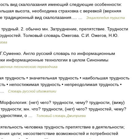
ность вид скалолазания имеющий следующие особенности:
льшая высота, необходима страховка с веревкой (верхняя
лее традиционный вид скалолазания.… …
Энциклопедия туриста
трудный. 2. обычно мн. Затруднение, препятствие. Трудности
рудностей. Толковый словарь Ожегова. С.И. Ожегов, Н.Ю.
гова
Г.Суменко. Англо русский словарь по информационным
тики информационные технологии в целом Синонимы
авочник технического переводчика
ая трудность • значительная трудность • наибольшая трудность
сть • непостижимая трудность • непреодолимая трудность •
ть …
Словарь русской идиоматики
 Морфология: (нет) чего? трудности, чему? трудности, (вижу)
трудности; мн. что? трудности, (нет) чего? трудностей, чему?
 трудностями, о …
Толковый словарь Дмитриева
ятельность человека трудность препятствие в деятельности;
ения цели; несоответствие возможностей и потребностей