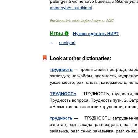
palengvinti
vidinę
savo
būseną
.
atitikmenys
:
asmenybės
sutrikimai
Enciklopedinis
edukologijos
žodynas
.
2007
.
Игры ⚽
Нужно сделать НИР?
sunkybė
Look at other dictionaries:
трудность
— препятствие, преграда, барь
загвоздка; невкайфы, вломность, мудренос
узкое место, рак головы, каторжность, н
ТРУДНОСТЬ
— ТРУДНОСТЬ, трудности, жен. 
Трудность вопроса. Трудность пути. 2. Зат
«Несмотря на гигантские трудности, сто
трудность
— ТРУДНОСТЬ, затруднение, осл
запятая, разг. засада, разг. зацепка, разг. 
закавыка, разг. сниж. закавычка, разг. сн