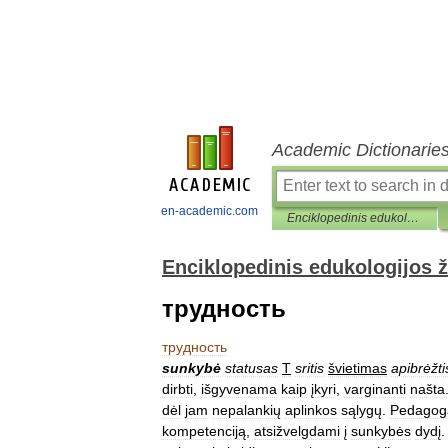
Academic Dictionarie
en-academic.com
Enciklopedinis edukologijos žodynas
Enciklopedinis edukologijos 
трудность
трудность
sunkybė
statusas
T
sritis
švietimas
apibrėžti
dirbti
,
išgyvenama
kaip
įkyri
,
varginanti
našta
dėl
jam
nepalankių
aplinkos
sąlygų
.
Pedagog
kompetenciją
,
atsižvelgdami
į
sunkybės
dydį